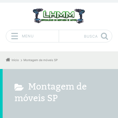
MENU
BUSCA
Pular para o conteúdo
Início
Montagem de móveis SP
Montagem de
móveis SP