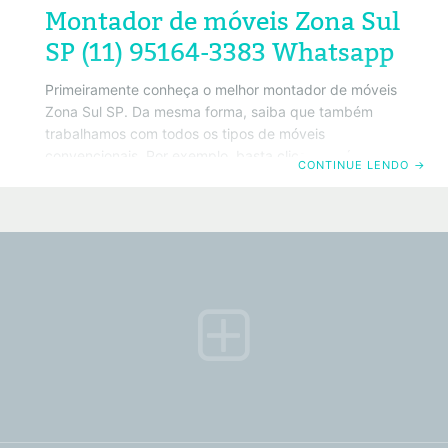
Montador de móveis Zona Sul
SP (11) 95164-3383 Whatsapp
Primeiramente conheça o melhor montador de móveis
Zona Sul SP. Da mesma forma, saiba que também
trabalhamos com todos os tipos de móveis
convencionais. Por exemplo, basta clicar no número
CONTINUE LENDO
→
do telefone acima ou no botão do Whatsapp que será
redirecionado para o painel de ligação do seu
Smartphone. →Conheça também o nosso amigo do
frete curitiba, e dê um pulinho lá. Políticas de
privacidade. ATENÇÃO! Você cliente e anunciante
precisam saber que: O nosso site é somente um portal
de propagandas de serviços de