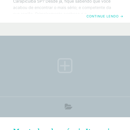
Carapicuíba SP? Desde já, fique sabendo que você
acabou de encontrar o mais sério; e competente da
sua região. Primeiramente conheça o melhor montador
CONTINUE LENDO
→
de móveis em Carapicuíba SP. Da mesma forma, saiba
que também trabalhamos com todos os tipos de
móveis convencionais. Portanto basta clicar no
número do telefone acima ou no botão do Whatsapp.
Por exemplo, que será redirecionado para o painel de
ligação do seu Smartphone. Políticas de privacidade.
ATENÇÃO! Você cliente e anunciante