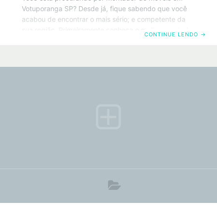
Votuporanga SP? Desde já, fique sabendo que você
acabou de encontrar o mais sério; e competente da
sua região. Primeiramente conheça o melhor montador
CONTINUE LENDO
→
de móveis em Votuporanga SP. Da mesma forma,
saiba que também trabalhamos com todos os tipos de
móveis convencionais. Portanto basta clicar no
número do telefone acima ou no botão do Whatsapp.
Por exemplo, que será redirecionado para o painel de
ligação do seu Smartphone. Políticas de privacidade.
ATENÇÃO! Você cliente e anunciante