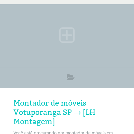
móveis convencionais. Portanto basta clicar no
número do telefone acima ou no botão do Whatsapp.
Por exemplo, que será redirecionado para o painel de
ligação do seu Smartphone. Políticas de privacidade.
ATENÇÃO! Você cliente e anunciante
Montador de móveis
Votuporanga SP → [LH
Montagem]
Você está procurando por montador de móveis em