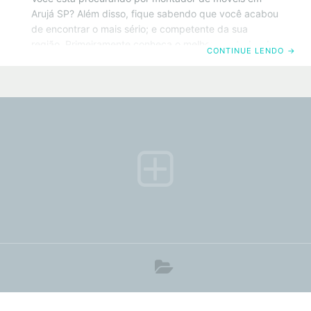
Arujá SP? Além disso, fique sabendo que você acabou
de encontrar o mais sério; e competente da sua
região. Primeiramente conheça o melhor montador de
CONTINUE LENDO
→
móveis em Arujá SP. Da mesma forma, saiba que
também trabalhamos com todos os tipos de móveis
convencionais. Portanto basta clicar no número do
telefone acima ou no botão do Whatsapp. Por
exemplo, que será redirecionado para o painel de
ligação do seu Smartphone. Políticas de privacidade.
ATENÇÃO! Você cliente e anunciante