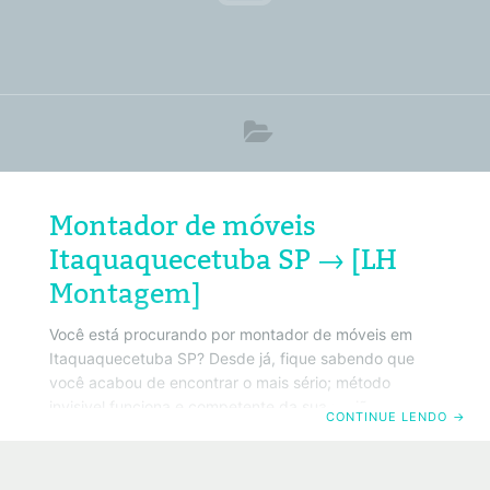
Montador de móveis
Itaquaquecetuba SP → [LH
Montagem]
Você está procurando por montador de móveis em
Itaquaquecetuba SP? Desde já, fique sabendo que
você acabou de encontrar o mais sério; método
invisivel funciona e competente da sua região.
CONTINUE LENDO
→
Primeiramente conheça o melhor montador de móveis
em Itaquaquecetuba SP. Da mesma forma, saiba que
também trabalhamos com todos os tipos de móveis