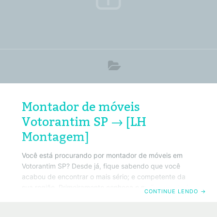
Montador de móveis
Votorantim SP → [LH
Montagem]
Você está procurando por montador de móveis em
Votorantim SP? Desde já, fique sabendo que você
acabou de encontrar o mais sério; e competente da
sua região. Primeiramente conheça o melhor montador
CONTINUE LENDO
→
de móveis em Votorantim SP. Da mesma forma, saiba
que também trabalhamos com todos os tipos de