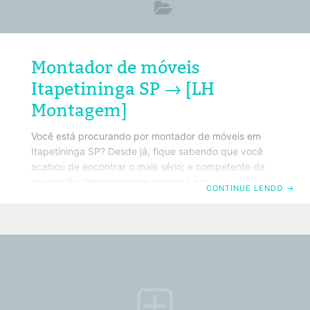
Montador de móveis
Itapetininga SP → [LH
Montagem]
Você está procurando por montador de móveis em
Itapetininga SP? Desde já, fique sabendo que você
acabou de encontrar o mais sério; e competente da
sua região. Primeiramente conheça o melhor montador
CONTINUE LENDO
→
de móveis em Itapetininga SP. Da mesma forma, saiba
que também trabalhamos com todos os tipos de
móveis convencionais. Portanto basta clicar no
número do telefone acima ou no botão do Whatsapp.
Por exemplo, que será redirecionado para o painel de
ligação do seu Smartphone. Políticas de privacidade.
ATENÇÃO! Você cliente e anunciante