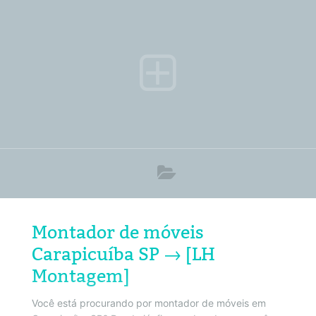
convencionais. Portanto basta clicar no número do
telefone acima ou no botão do Whatsapp. Por
exemplo, que será redirecionado para o painel de
ligação do seu Smartphone. Políticas de privacidade.
ATENÇÃO! Você
Montador de móveis
Carapicuíba SP → [LH
Montagem]
Você está procurando por montador de móveis em