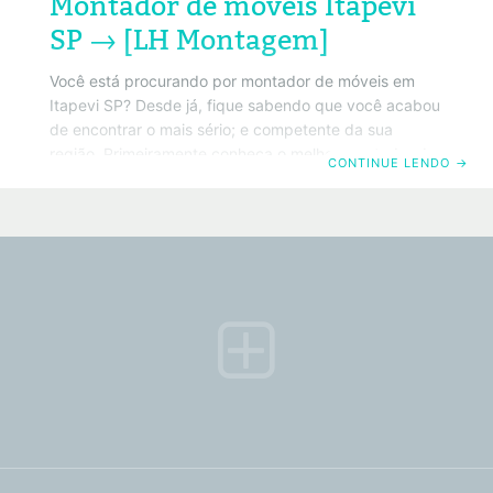
Montador de móveis Itapevi
SP → [LH Montagem]
Você está procurando por montador de móveis em
Itapevi SP? Desde já, fique sabendo que você acabou
de encontrar o mais sério; e competente da sua
região. Primeiramente conheça o melhor montador de
CONTINUE LENDO
→
móveis em Itapevi SP. Da mesma forma, saiba que
também trabalhamos com todos os tipos de móveis
convencionais. Portanto basta clicar no número do
telefone acima ou no botão do Whatsapp. Por
exemplo, que será redirecionado para o painel de
ligação do seu Smartphone. Políticas de privacidade.
ATENÇÃO! Você cliente e anunciante