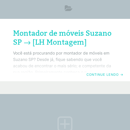
Montador de móveis Suzano
SP → [LH Montagem]
Você está procurando por montador de móveis em
Suzano SP? Desde já, fique sabendo que você
acabou de encontrar o mais sério; e competente da
sua região. Primeiramente conheça o melhor montador
CONTINUE LENDO
→
de móveis em Suzano SP. Da mesma forma, saiba que
também trabalhamos com todos os tipos de móveis
convencionais. Portanto basta clicar no número do
telefone acima ou no botão do Whatsapp. Por
exemplo, que será redirecionado para o painel de
ligação do seu Smartphone. Políticas de privacidade.
ATENÇÃO! Você cliente e anunciante