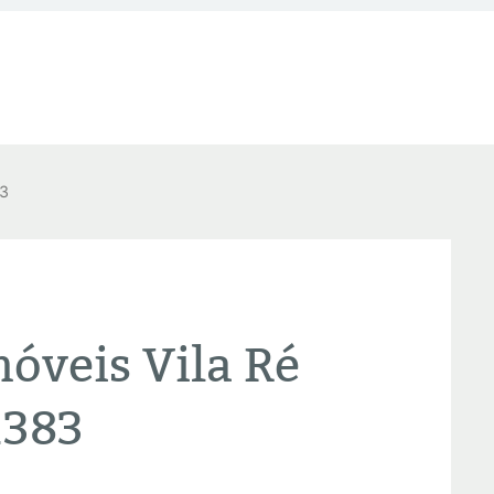
83
óveis Vila Ré
2383