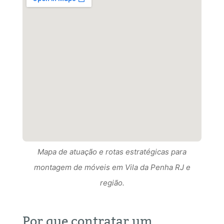
Mapa de atuação e rotas estratégicas para
Mapa de atuação e rotas estratégicas para
montagem de móveis em Vila da Penha RJ e
Mapa de atuação e rotas estratégicas para
montagem de móveis em Vila da Penha RJ RJ e
região.
montagem de móveis em Vila da Penha RJ e
região.
região.
Por que contratar um