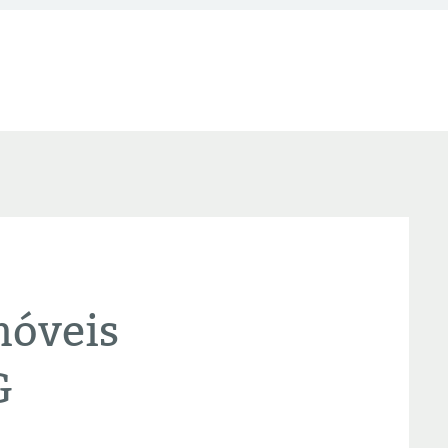
móveis
G