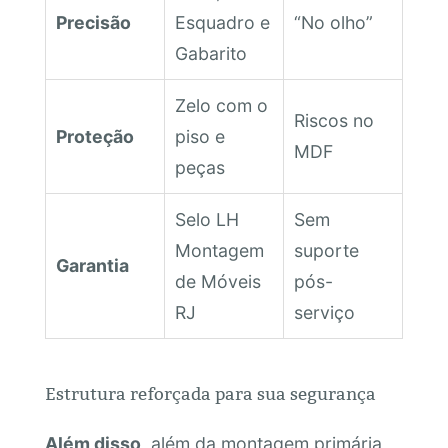
Precisão
Esquadro e
“No olho”
Gabarito
Zelo com o
Riscos no
Proteção
piso e
MDF
peças
Selo LH
Sem
Montagem
suporte
Garantia
de Móveis
pós-
RJ
serviço
Estrutura reforçada para sua segurança
Além disso
, além da montagem primária,