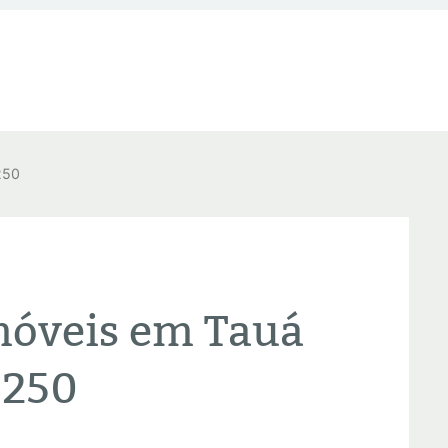
250
móveis em Tauá
6250