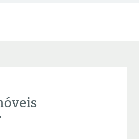
móveis
F