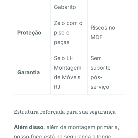
Gabarito
Zelo com o
Riscos no
Proteção
piso e
MDF
peças
Selo LH
Sem
Montagem
suporte
Garantia
de Móveis
pós-
RJ
serviço
Estrutura reforçada para sua segurança
Além disso
, além da montagem primária,
nosso foco está na segurança a longo