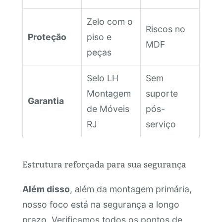
Zelo com o
Riscos no
Proteção
piso e
MDF
peças
Selo LH
Sem
Montagem
suporte
Garantia
de Móveis
pós-
RJ
serviço
Estrutura reforçada para sua segurança
Além disso
, além da montagem primária,
nosso foco está na segurança a longo
prazo. Verificamos todos os pontos de