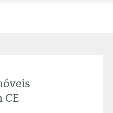
móveis
m CE