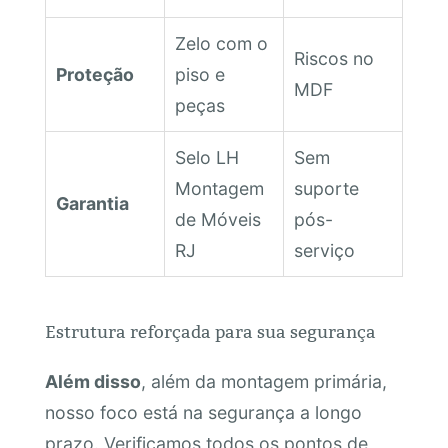
Zelo com o
Riscos no
Proteção
piso e
MDF
peças
Selo LH
Sem
Montagem
suporte
Garantia
de Móveis
pós-
RJ
serviço
Estrutura reforçada para sua segurança
Além disso
, além da montagem primária,
nosso foco está na segurança a longo
prazo. Verificamos todos os pontos de