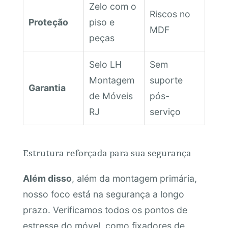
Zelo com o
Riscos no
Proteção
piso e
MDF
peças
Selo LH
Sem
Montagem
suporte
Garantia
de Móveis
pós-
RJ
serviço
Estrutura reforçada para sua segurança
Além disso
, além da montagem primária,
nosso foco está na segurança a longo
prazo. Verificamos todos os pontos de
estresse do móvel, como fixadores de