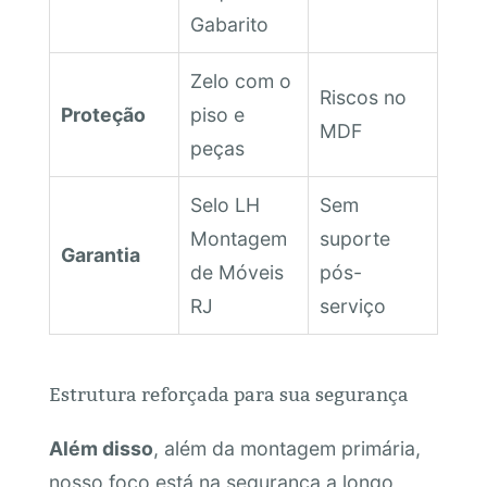
Gabarito
Zelo com o
Riscos no
Proteção
piso e
MDF
peças
Selo LH
Sem
Montagem
suporte
Garantia
de Móveis
pós-
RJ
serviço
Estrutura reforçada para sua segurança
Além disso
, além da montagem primária,
nosso foco está na segurança a longo